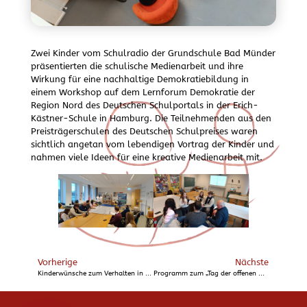
Zwei Kinder vom Schulradio der Grundschule Bad Münder
präsentierten die schulische Medienarbeit und ihre
Wirkung für eine nachhaltige Demokratiebildung in
einem Workshop auf dem Lernforum Demokratie der
Region Nord des Deutschen Schulportals in der Erich-
Kästner-Schule in Hamburg. Die Teilnehmenden aus den
Preisträgerschulen des Deutschen Schulpreises waren
sichtlich angetan vom lebendigen Vortrag der Kinder und
nahmen viele Ideen für eine kreative Medienarbeit mit.
Vorherige
Nächste
Kinderwünsche zum Verhalten in den Pausen
Programm zum „Tag der offenen Adventstür“