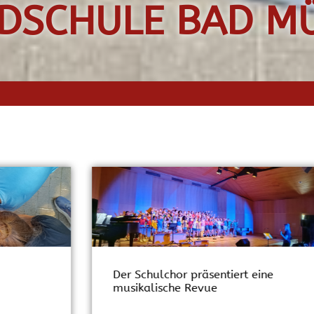
DSCHULE BAD M
Schatten und Wasser kühlen bei
der Hitze
m