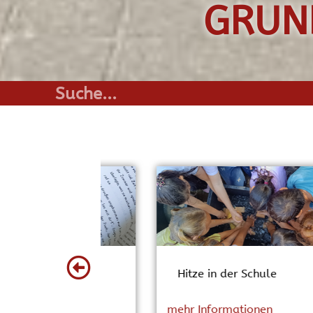
GRUN
Der Schulchor präsentiert eine
musikalische Revue