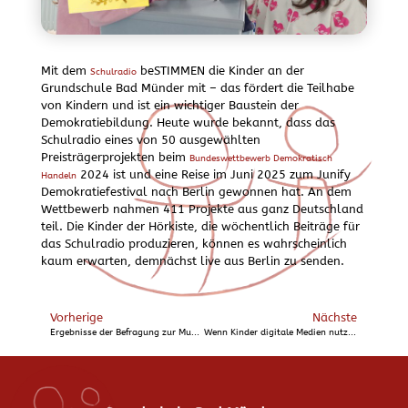
Mit dem
beSTIMMEN die Kinder an der
Schulradio
Grundschule Bad Münder mit – das fördert die Teilhabe
von Kindern und ist ein wichtiger Baustein der
Demokratiebildung. Heute wurde bekannt, dass das
Schulradio eines von 50 ausgewählten
Preisträgerprojekten beim
Bundeswettbewerb Demokratisch
2024 ist und eine Reise im Juni 2025 zum Junify
Handeln
Demokratiefestival nach Berlin gewonnen hat. An dem
Wettbewerb nahmen 411 Projekte aus ganz Deutschland
teil. Die Kinder der Hörkiste, die wöchentlich Beiträge für
das Schulradio produzieren, können es wahrscheinlich
kaum erwarten, demnächst live aus Berlin zu senden.
Vorherige
Nächste
Ergebnisse der Befragung zur Musikalischen Grundschule
Wenn Kinder digitale Medien nutzen – Tipps von Timo Ihrke