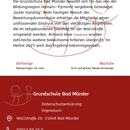
Die Grundschule Bad Münder bewirbt sich für das von der
Bildungsregion Hameln-Pyrmont vergebene Gütesiegel
„Guter Ganztag“. Beim heutigen Besuch der
Bewertungskommission erhielten die Mitglieder einen
umfassenden Eindruck von den vielfältigen Angeboten,
die im teilgebundenen Ganztag an der Wallstraße
umgesetzt werden. Anhand einer
wurden
Checkliste
zahlreiche weitere bedeutsame Kriterien überprüft. Im
Herbst 2025 wird das Ergebnis bekanntgegeben.
Vorherige
Nächste
Seilspringen ist cool
Sich auf etwas Neues einlassen
Grundschule Bad Münder
Datenschutzerklärung
Impressum
Wallstraße 20, 31848 Bad Münder
05042 93 16 0