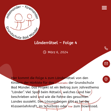
Länderrätsel – Folge 4
März 6, 2024
Hier kommt die Folge 4 zum Länderrätsel von den
Kindern der Hörkiste für das
der Grundschule
Schulradio
Bad Münder. Das Projekt ist ein Beitrag zum Jahresthema
“Länder”. Viel Spaß beim Rätseln, welches Land hier
beschrieben wird und wie die Fahne des gesuchten
Landes aussieht. Den Lösungsbogen gibt es bei der
Klassenlehrkraft, im Schulbüro oder
zum Download.
hier